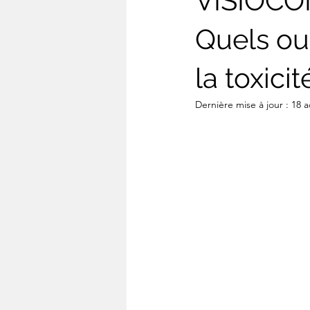
VISIOCO
Quels out
la toxici
Dernière mise à jour :
18 a