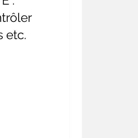
E :
trôler
s etc.