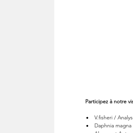
 Participez à notre v
V.fisheri / Analy
Daphnia magna