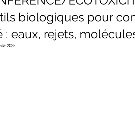
NFERENCE/ECOTOXICIT
ils biologiques pour con
té : eaux, rejets, molécule
oût 2025