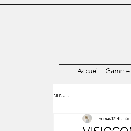
Accueil
Gamme M
All Posts
cthomas321
8 août