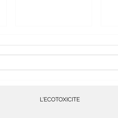
Comment garantir des
𝐍𝐨𝐮𝐬 
résultats fiables en toxicité
𝐈𝐧𝐭𝐞
aiguë sans ralentir votre
𝐣𝐮𝐬𝐪
laboratoire ou votre
L'ECOTOXICITE
procédé de traitement des
eaux ?