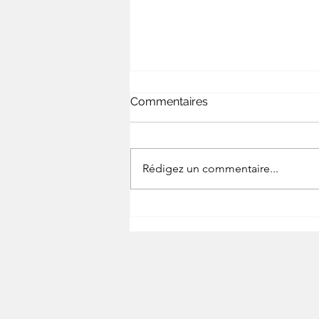
Commentaires
Rédigez un commentaire...
ATP-AMP : Surveiller
rapidement la propreté de
l’eau et des échantillons
liquides : un enjeu clé pour
la maîtrise qualité.